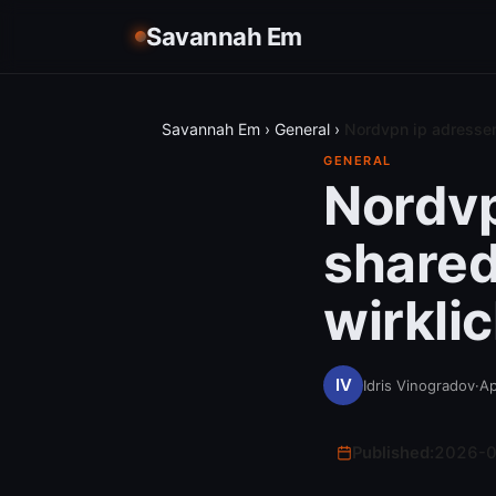
Savannah Em
Savannah Em
›
General
›
Nordvpn ip adressen
GENERAL
Nordvp
shared
wirkli
Idris Vinogradov
·
Ap
Published:
2026-