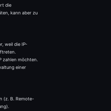
rt die
äten, kann aber zu
 weil die IP-
ftreten.
IP zahlen möchten.
waltung einer
en (z. B. Remote-
ung).