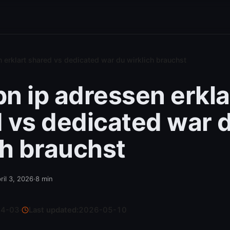
 erklart shared vs dedicated war du wirklich brauchst
n ip adressen erkla
 vs dedicated war 
ch brauchst
ril 3, 2026
·
8
min
04-03
·
Last updated:
2026-05-10