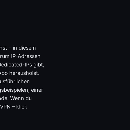
hst – in diesem
arum IP-Adressen
edicated-IPs gibt,
bo herausholst.
usführlichen
sbeispielen, einer
Ende. Wenn du
dVPN – klick