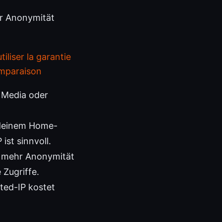
er Anonymität
liser la garantie
omparaison
l Media oder
 deinem Home-
ist sinnvoll.
et mehr Anonymität
 Zugriffe.
ated-IP kostet