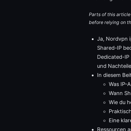
Parts of this artic
before relying on t
Ja, Nordvpn i
Shared-IP be
Dedicated-IP 
und Nachteil
In diesem Beit
Was IP-A
Wann Sha
Wie du h
Praktisc
Eine kla
Ressourcen a