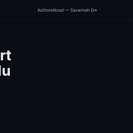
Authors
About — Savannah Em
rt
du