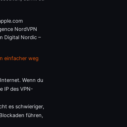
 apple.com
elligence NordVPN
 Digital Nordic –
n einfacher weg
 Internet. Wenn du
ie IP des VPN-
cht es schwieriger,
P-Blockaden führen,