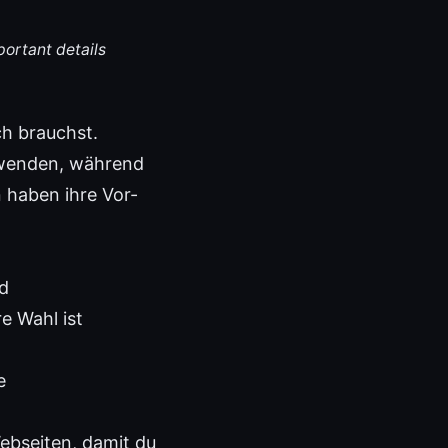
portant details
ch brauchst.
rwenden, während
n haben ihre Vor-
d
e Wahl ist
e
ebseiten, damit du