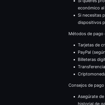
Si quieres pr
económico al
Si necesitas p
dispositivos 
Métodos de pago 
Tarjetas de c
PayPal (según
Billeteras dig
Transferencia
Criptomonedas
Consejos de pago 
Asegúrate de 
historial de g