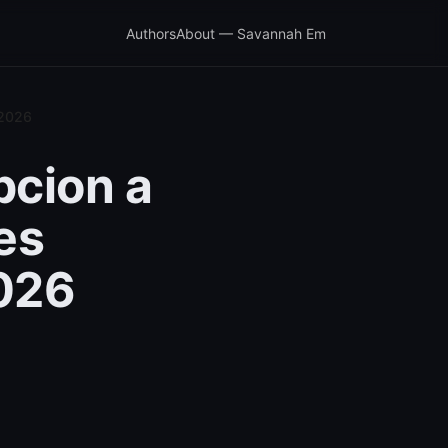
Authors
About — Savannah Em
 2026
pcion a
es
2026