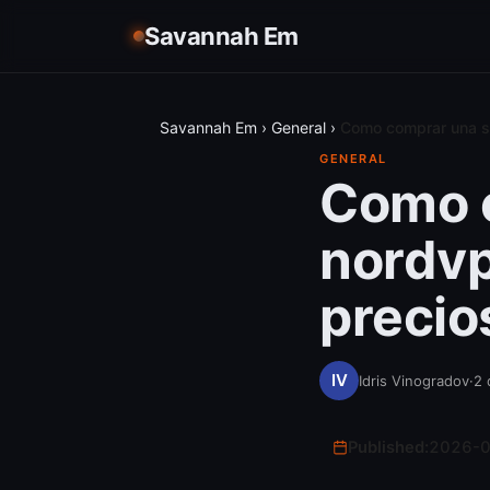
Savannah Em
Savannah Em
›
General
›
Como comprar una su
GENERAL
Como c
nordvp
precio
Idris Vinogradov
·
2 
Published:
2026-