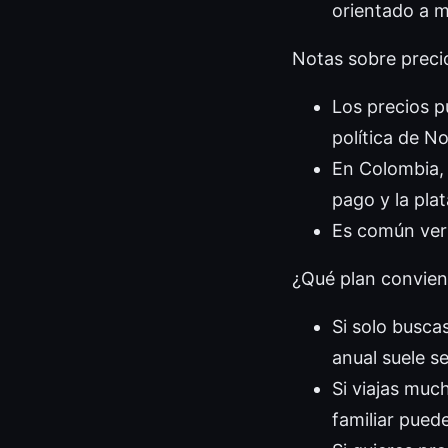
orientado a m
Notas sobre preci
Los precios p
política de N
En Colombia, 
pago y la pla
Es común ver 
¿Qué plan convien
Si solo busca
anual suele se
Si viajas much
familiar pued