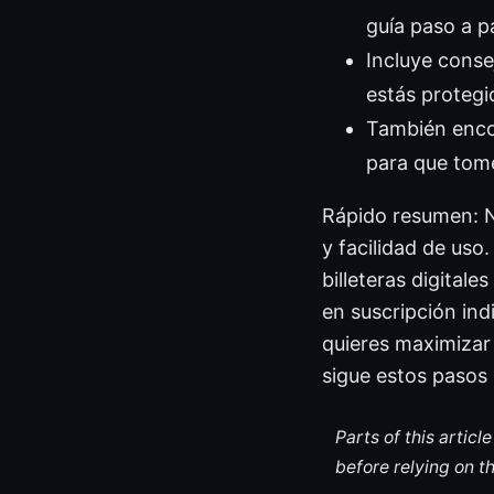
guía paso a p
Incluye conse
estás proteg
También enco
para que tome
Rápido resumen: N
y facilidad de uso
billeteras digitale
en suscripción ind
quieres maximizar
sigue estos pasos 
Parts of this artic
before relying on t