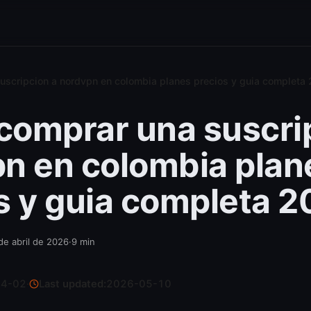
scripcion a nordvpn en colombia planes precios y guia completa
omprar una suscri
n en colombia plan
s y guia completa 
de abril de 2026
·
9
min
04-02
·
Last updated:
2026-05-10