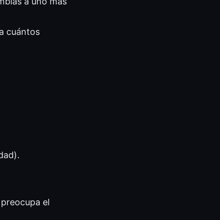
ambias a uno más
ca cuántos
dad).
 preocupa el